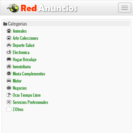
Togg
navi
Pasar
Categorias
al
Animales
contenido
Arte Colecciones
principal
Deporte Salud
Electronica
Hogar Bricolaje
Inmobiliaria
Moda Complementos
Motor
Negocios
Ocio Tiempo Libre
Servicios Profesionales
Z-Otros