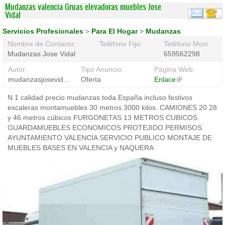
Mudanzas valencia Gruas elevadoras muebles Jose
Vidal
Servicios Profesionales
>
Para El Hogar
>
Mudanzas
Nombre de Contacto:
Teléfono Fijo:
Teléfono Movil:
Mudanzas Jose Vidal
659562298
Autor:
Tipo Anuncio:
Página Web:
mudanzasjosevid...
Oferta
Enlace
(link
is
N 1 calidad precio mudanzas toda España incluso festivos
external)
escaleras montamuebles 30 metros 3000 kilos. CAMIONES 20 28
y 46 metros cúbicos FURGONETAS 13 METROS CUBICOS
GUARDAMUEBLES ECONOMICOS PROTEJIDO PERMISOS
AYUNTAMIENTO VALENCIA SERVICIO PUBLICO MONTAJE DE
MUEBLES BASES EN VALENCIA y NAQUERA