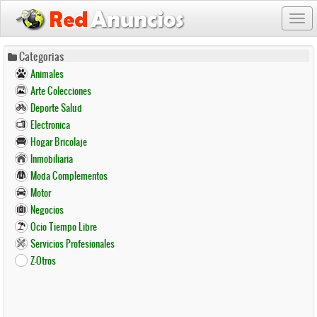
Togg
navi
Pasar
Categorias
al
Animales
contenido
Arte Colecciones
principal
Deporte Salud
Electronica
Hogar Bricolaje
Inmobiliaria
Moda Complementos
Motor
Negocios
Ocio Tiempo Libre
Servicios Profesionales
Z-Otros