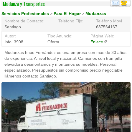
Mudanza y Transportes
Servicios Profesionales
>
Para El Hogar
>
Mudanzas
Nombre de Contacto:
Teléfono Fijo:
Teléfono Movil:
Santiago
687564167
Autor:
Tipo Anuncio:
Página Web:
info_3908
Oferta
Enlace
(link
is
Mudanzas hnos Fernández es una empresa con más de 30 años
external)
de experiencia. A nivel local y nacional. Camiones con trampilla
elevadora desmontamos y montamos su muebles. Personal
especializado. Presupuestos sin compromiso precio negociable
llámenos contacto Santiago.