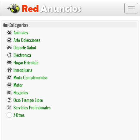
Togg
navi
Pasar
Categorias
al
Animales
contenido
Arte Colecciones
principal
Deporte Salud
Electronica
Hogar Bricolaje
Inmobiliaria
Moda Complementos
Motor
Negocios
Ocio Tiempo Libre
Servicios Profesionales
Z-Otros