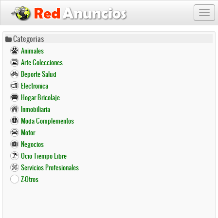
Togg
navi
Pasar
Categorias
al
Animales
contenido
Arte Colecciones
principal
Deporte Salud
Electronica
Hogar Bricolaje
Inmobiliaria
Moda Complementos
Motor
Negocios
Ocio Tiempo Libre
Servicios Profesionales
Z-Otros