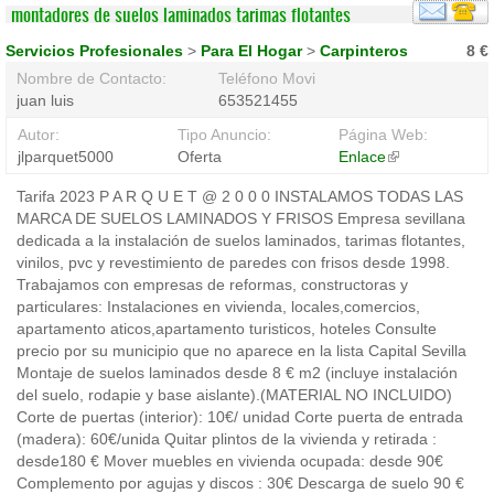
montadores de suelos laminados tarimas flotantes
Servicios Profesionales
>
Para El Hogar
>
Carpinteros
8 €
Nombre de Contacto:
Teléfono Movil:
juan luis
653521455
Autor:
Tipo Anuncio:
Página Web:
jlparquet5000
Oferta
Enlace
(link
is
Tarifa 2023 P A R Q U E T @ 2 0 0 0 INSTALAMOS TODAS LAS
external)
MARCA DE SUELOS LAMINADOS Y FRISOS Empresa sevillana
dedicada a la instalación de suelos laminados, tarimas flotantes,
vinilos, pvc y revestimiento de paredes con frisos desde 1998.
Trabajamos con empresas de reformas, constructoras y
particulares: Instalaciones en vivienda, locales,comercios,
apartamento aticos,apartamento turisticos, hoteles Consulte
precio por su municipio que no aparece en la lista Capital Sevilla
Montaje de suelos laminados desde 8 € m2 (incluye instalación
del suelo, rodapie y base aislante).(MATERIAL NO INCLUIDO)
Corte de puertas (interior): 10€/ unidad Corte puerta de entrada
(madera): 60€/unida Quitar plintos de la vivienda y retirada :
desde180 € Mover muebles en vivienda ocupada: desde 90€
Complemento por agujas y discos : 30€ Descarga de suelo 90 €