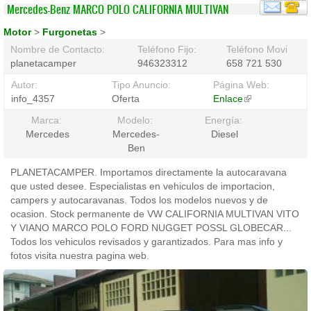
Mercedes-Benz MARCO POLO CALIFORNIA MULTIVAN
Motor
>
Furgonetas
>
Nombre de Contacto:
Teléfono Fijo:
Teléfono Movil:
planetacamper
946323312
658 721 530
Autor:
Tipo Anuncio:
Página Web:
info_4357
Oferta
Enlace
(link
is
Marca:
Modelo:
Energía:
external)
Mercedes
Mercedes-
Diesel
Ben
PLANETACAMPER. Importamos directamente la autocaravana
que usted desee. Especialistas en vehiculos de importacion,
campers y autocaravanas. Todos los modelos nuevos y de
ocasion. Stock permanente de VW CALIFORNIA MULTIVAN VITO
Y VIANO MARCO POLO FORD NUGGET POSSL GLOBECAR...
Todos los vehiculos revisados y garantizados. Para mas info y
fotos visita nuestra pagina web.