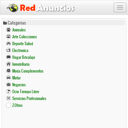
Togg
navi
Pasar
Categorias
al
Animales
contenido
Arte Colecciones
principal
Deporte Salud
Electronica
Hogar Bricolaje
Inmobiliaria
Moda Complementos
Motor
Negocios
Ocio Tiempo Libre
Servicios Profesionales
Z-Otros