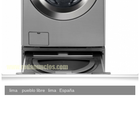
lima
pueblo libre
lima
España