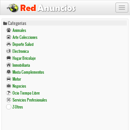
Togg
navi
Pasar
Categorias
al
Animales
contenido
Arte Colecciones
principal
Deporte Salud
Electronica
Hogar Bricolaje
Inmobiliaria
Moda Complementos
Motor
Negocios
Ocio Tiempo Libre
Servicios Profesionales
Z-Otros