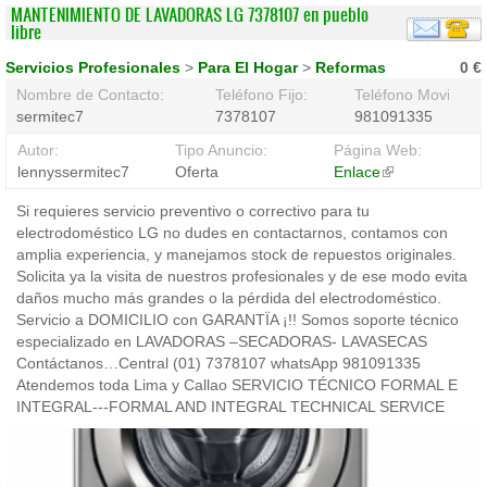
MANTENIMIENTO DE LAVADORAS LG 7378107 en pueblo
libre
Servicios Profesionales
>
Para El Hogar
>
Reformas
0 €
Nombre de Contacto:
Teléfono Fijo:
Teléfono Movil:
sermitec7
7378107
981091335
Autor:
Tipo Anuncio:
Página Web:
lennyssermitec7
Oferta
Enlace
(link
is
Si requieres servicio preventivo o correctivo para tu
external)
electrodoméstico LG no dudes en contactarnos, contamos con
amplia experiencia, y manejamos stock de repuestos originales.
Solicita ya la visita de nuestros profesionales y de ese modo evita
daños mucho más grandes o la pérdida del electrodoméstico.
Servicio a DOMICILIO con GARANTÏA ¡!! Somos soporte técnico
especializado en LAVADORAS –SECADORAS- LAVASECAS
Contáctanos…Central (01) 7378107 whatsApp 981091335
Atendemos toda Lima y Callao SERVICIO TÉCNICO FORMAL E
INTEGRAL---FORMAL AND INTEGRAL TECHNICAL SERVICE