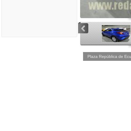
<
<
Plaza República de Ecu