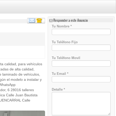
Responder a este Anuncio
Tu Nombre
*
Tu Teléfono Fijo
Tu Teléfono Movil
a calidad, para vehículos
)
das de alta calidad,
Tu Email
*
e laminado de vehículos,
gún el modelo a instalar y
 WhatsApp
Detalle
*
r, 6 28016 talleres
ica Calle Juan Bautista
o FUENCARRAL Calle