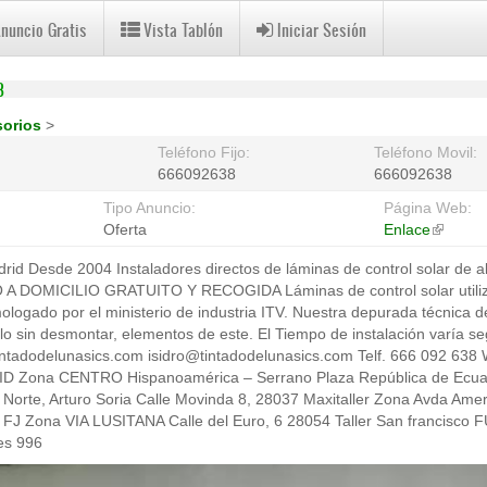
Anuncio Gratis
Vista Tablón
Iniciar Sesión
8
sorios
>
Teléfono Fijo:
Teléfono Movil:
666092638
666092638
Tipo Anuncio:
Página Web:
Oferta
Enlace
(link
is
 Desde 2004 Instaladores directos de láminas de control solar de alt
external
O A DOMICILIO GRATUITO Y RECOGIDA Láminas de control solar utiliza
ogado por el ministerio de industria ITV. Nuestra depurada técnica d
ulo sin desmontar, elementos de este. El Tiempo de instalación varía se
intadodelunasics.com isidro@tintadodelunasics.com Telf. 666 092 638
Zona CENTRO Hispanoamérica – Serrano Plaza República de Ecuado
Norte, Arturo Soria Calle Movinda 8, 28037 Maxitaller Zona Avda Amer
s FJ Zona VIA LUSITANA Calle del Euro, 6 28054 Taller San francisc
es 996