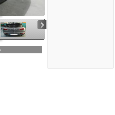
>
>
a