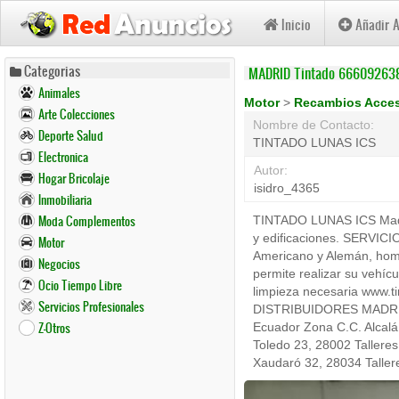
Inicio
Añadir 
Pasar
Categorias
MADRID Tintado 66609263
al
Animales
contenido
Motor
>
Recambios Acce
Arte Colecciones
principal
Nombre de Contacto:
Deporte Salud
TINTADO LUNAS ICS
Electronica
Autor:
Hogar Bricolaje
isidro_4365
Inmobiliaria
Moda Complementos
TINTADO LUNAS ICS Madrid
y edificaciones. SERVICI
Motor
Americano y Alemán, homol
Negocios
permite realizar su vehíc
Ocio Tiempo Libre
limpieza necesaria www.t
Servicios Profesionales
DISTRIBUIDORES MADRID 
Z-Otros
Ecuador Zona C.C. Alcalá 
Toledo 23, 28002 Tallere
Xaudaró 32, 28034 Taller