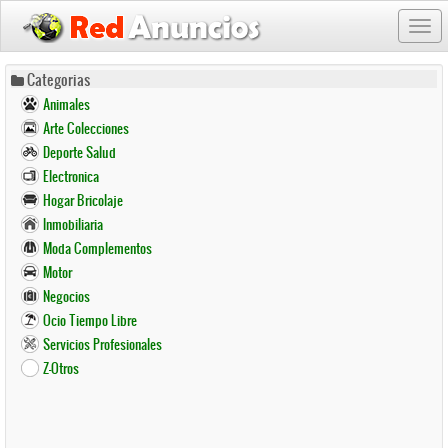
Togg
navi
Pasar
Categorias
al
Animales
contenido
Arte Colecciones
principal
Deporte Salud
Electronica
Hogar Bricolaje
Inmobiliaria
Moda Complementos
Motor
Negocios
Ocio Tiempo Libre
Servicios Profesionales
Z-Otros