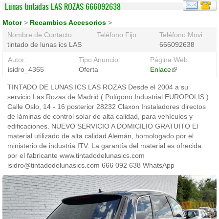
Lunas tintadas LAS ROZAS 666092638
Motor
>
Recambios Accesorios
>
Nombre de Contacto:
Teléfono Fijo:
Teléfono Movil:
tintado de lunas ics LAS ROZAS
666092638
Autor:
Tipo Anuncio:
Página Web:
isidro_4365
Oferta
Enlace
(link
is
TINTADO DE LUNAS ICS LAS ROZAS Desde el 2004 a su
external)
servicio Las Rozas de Madrid ( Polígono Industrial EUROPOLIS )
Calle Oslo, 14 - 16 posterior 28232 Claxon Instaladores directos
de láminas de control solar de alta calidad, para vehículos y
edificaciones. NUEVO SERVICIO A DOMICILIO GRATUITO El
material utilizado de alta calidad Alemán, homologado por el
ministerio de industria ITV. La garantía del material es ofrecida
por el fabricante www.tintadodelunasics.com
isidro@tintadodelunasics.com 666 092 638 WhatsApp