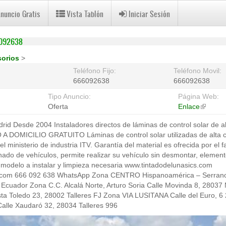
Anuncio Gratis
Vista Tablón
Iniciar Sesión
6092638
sorios
>
Teléfono Fijo:
Teléfono Movil:
666092638
666092638
Tipo Anuncio:
Página Web:
Oferta
Enlace
(link
is
 Desde 2004 Instaladores directos de láminas de control solar de alt
external
O A DOMICILIO GRATUITO Láminas de control solar utilizadas de alta c
 ministerio de industria ITV. Garantía del material es ofrecida por el 
ado de vehículos, permite realizar su vehículo sin desmontar, element
l modelo a instalar y limpieza necesaria www.tintadodelunasics.com
s.com 666 092 638 WhatsApp Zona CENTRO Hispanoamérica – Serrano
 Ecuador Zona C.C. Alcalá Norte, Arturo Soria Calle Movinda 8, 28037 
sta Toledo 23, 28002 Talleres FJ Zona VIA LUSITANA Calle del Euro, 6 
lle Xaudaró 32, 28034 Talleres 996