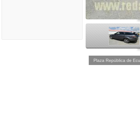
<
Plaza República de Ecu