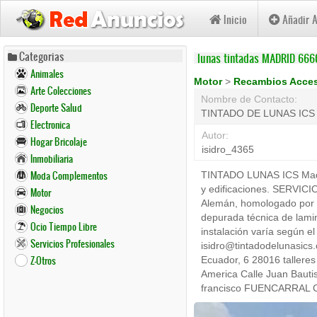
Inicio
Añadir 
Pasar
Categorias
lunas tintadas MADRID 66
al
Animales
contenido
Motor
>
Recambios Acce
Arte Colecciones
principal
Nombre de Contacto:
Deporte Salud
TINTADO DE LUNAS ICS
Electronica
Autor:
Hogar Bricolaje
isidro_4365
Inmobiliaria
Moda Complementos
TINTADO LUNAS ICS Madrid
y edificaciones. SERVICI
Motor
Alemán, homologado por el
Negocios
depurada técnica de lamin
Ocio Tiempo Libre
instalación varía según e
Servicios Profesionales
isidro@tintadodelunasic
Z-Otros
Ecuador, 6 28016 talleres
America Calle Juan Bauti
francisco FUENCARRAL Ca