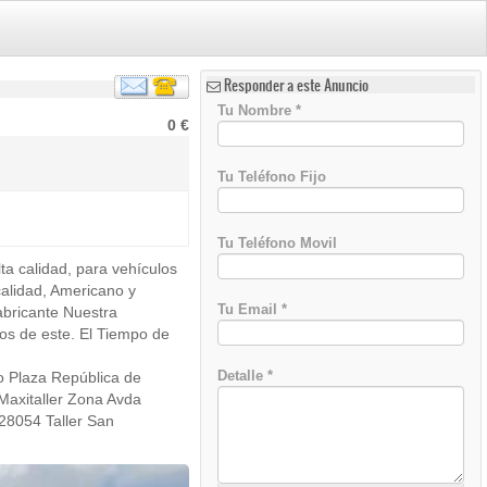
Responder a este Anuncio
Tu Nombre
*
0 €
Tu Teléfono Fijo
Tu Teléfono Movil
a calidad, para vehículos
)
alidad, Americano y
Tu Email
*
fabricante Nuestra
os de este. El Tiempo de
Detalle
*
 Plaza República de
Maxitaller Zona Avda
28054 Taller San