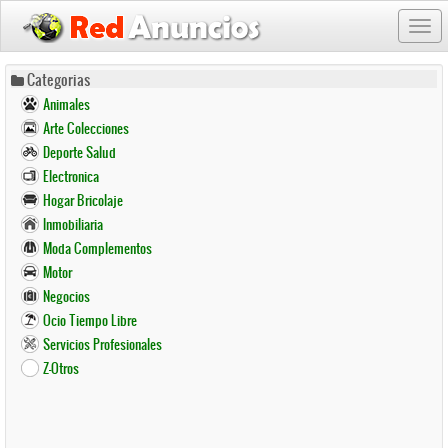
Togg
navi
Pasar
Categorias
al
Animales
contenido
Arte Colecciones
principal
Deporte Salud
Electronica
Hogar Bricolaje
Inmobiliaria
Moda Complementos
Motor
Negocios
Ocio Tiempo Libre
Servicios Profesionales
Z-Otros