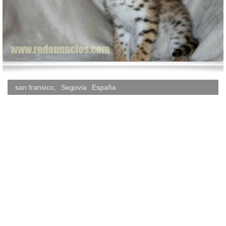
san fransico
,
Segovia
España