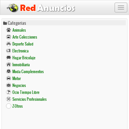
Togg
navi
Pasar
Categorias
al
Animales
contenido
Arte Colecciones
principal
Deporte Salud
Electronica
Hogar Bricolaje
Inmobiliaria
Moda Complementos
Motor
Negocios
Ocio Tiempo Libre
Servicios Profesionales
Z-Otros