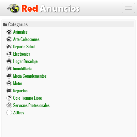
Togg
navi
Pasar
Categorias
al
Animales
contenido
Arte Colecciones
principal
Deporte Salud
Electronica
Hogar Bricolaje
Inmobiliaria
Moda Complementos
Motor
Negocios
Ocio Tiempo Libre
Servicios Profesionales
Z-Otros