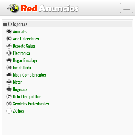
Togg
navi
Pasar
Categorias
al
Animales
contenido
Arte Colecciones
principal
Deporte Salud
Electronica
Hogar Bricolaje
Inmobiliaria
Moda Complementos
Motor
Negocios
Ocio Tiempo Libre
Servicios Profesionales
Z-Otros