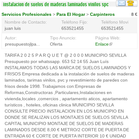
instalacion de suelos de maderas laminados vinilos spc
Servicios Profesionales
>
Para El Hogar
>
Carpinteros
8 €
Nombre de Contacto:
Teléfono Fijo:
Teléfono Movil:
juan luis
653521455
653521455
Autor:
Tipo Anuncio:
Página Web:
presupuestojlpa...
Oferta
Enlace
(link
is
TARIFA 2 0 2 5 P A R Q U E T @ 2 0 0 0 MUNICIPIO SEVILLA
external)
Presupuesto por whatssapp. 653 52 14 55 Juan Luís
INSTALAMOS TODAS LAS MARCA DE SUELOS LAMINADOS Y
FRISOS Empresa dedicada a la instalación de suelos de maderas
laminados, tarimas vinilos, pvc y revestimiento de paredes con
frisos desde 1998. Trabajamos con:Empresas de
Reformas,Constructoras ,Particulares,Instalaciones en
vivienda,locales ,comercios , apartamento aticos, apartamento
turísticos , hoteles, oficinas clinica MUNICIPIO SEVILLA
CONSULTE PRECIO INSTALACION EN LOS MUNICIPIO EN
DONDE SE REALIZAN LOS MONTAJES DE SUELOS SEVILLA
CAPITAL MUNICIPIO MONTAJE DE SUELOS DE MADERAS
LAMINADOS DESDE 8,00 € METRO/2 CORTE DE PUERTA DE
ENTRADA 60 € CORTE DE PUERTA INTERIOR 10 € UNIDAD