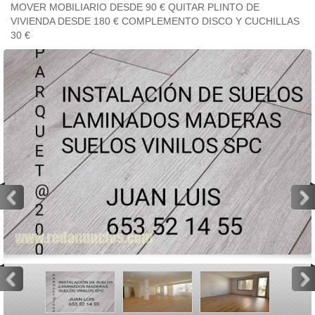
MOVER MOBILIARIO DESDE 90 € QUITAR PLINTO DE
VIVIENDA DESDE 180 € COMPLEMENTO DISCO Y CUCHILLAS
30 €
<
>
<
>