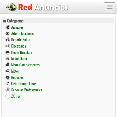
Togg
navi
Pasar
Categorias
al
Animales
contenido
Arte Colecciones
principal
Deporte Salud
Electronica
Hogar Bricolaje
Inmobiliaria
Moda Complementos
Motor
Negocios
Ocio Tiempo Libre
Servicios Profesionales
Z-Otros