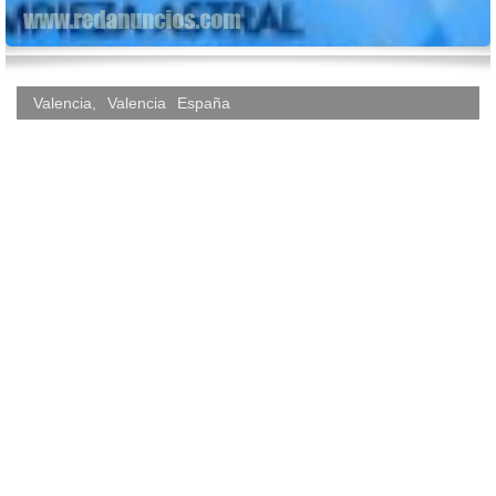
Valencia
,
Valencia
España