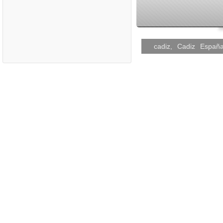
cadiz
,
Cadiz
Españ