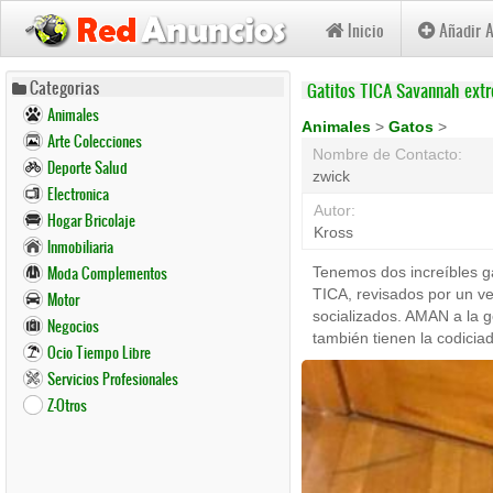
Inicio
Añadir 
Pasar
Categorias
Gatitos TICA Savannah ex
al
Animales
contenido
Animales
>
Gatos
>
Arte Colecciones
principal
Nombre de Contacto:
Deporte Salud
zwick
Electronica
Autor:
Hogar Bricolaje
Kross
Inmobiliaria
Moda Complementos
Tenemos dos increíbles g
TICA, revisados ​​por un 
Motor
socializados. AMAN a la 
Negocios
también tienen la codicia
Ocio Tiempo Libre
Servicios Profesionales
Z-Otros