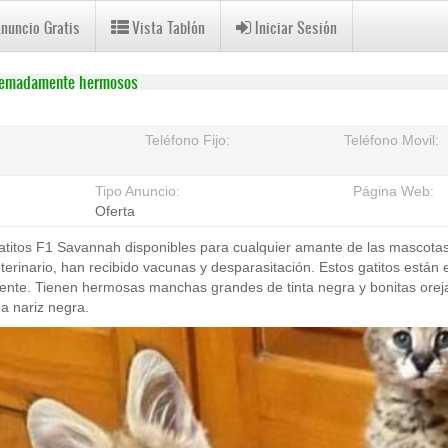
Anuncio Gratis
Vista Tablón
Iniciar Sesión
tremadamente hermosos
Teléfono Fijo:
Teléfono Movil:
Tipo Anuncio:
Página Web:
Oferta
atitos F1 Savannah disponibles para cualquier amante de las mascotas
veterinario, han recibido vacunas y desparasitación. Estos gatitos est
gente. Tienen hermosas manchas grandes de tinta negra y bonitas orej
da nariz negra.