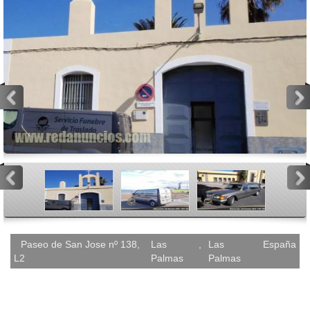
<
>
<
>
Paseo de San Jose nº 138,
Las
,
Las
España
L2
Palmas
Palmas