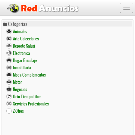
Togg
navi
Pasar
Categorias
al
Animales
contenido
Arte Colecciones
principal
Deporte Salud
Electronica
Hogar Bricolaje
Inmobiliaria
Moda Complementos
Motor
Negocios
Ocio Tiempo Libre
Servicios Profesionales
Z-Otros