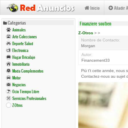
Inicio
Añadir 
Pasar
Categorias
Finanziere soutien
al
Animales
contenido
Z-Otros
>
>
Arte Colecciones
principal
Nombre de Contacto:
Deporte Salud
Morgan
Electronica
Autor:
Hogar Bricolaje
Financement33
Inmobiliaria
Moda Complementos
Più t't cette année, nous
Contactez-nous au sujet 
Motor
Negocios
Ocio Tiempo Libre
Servicios Profesionales
Z-Otros