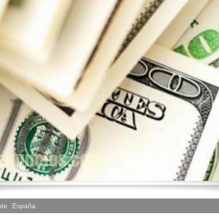
nte
España