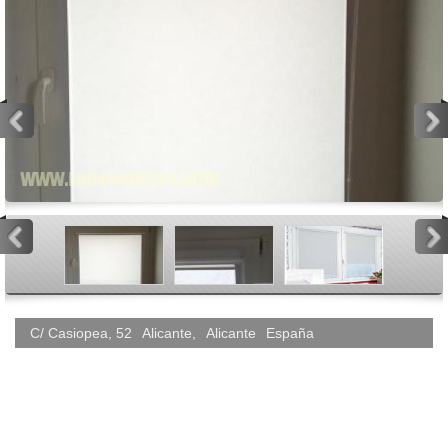
<
>
<
>
C/ Casiopea, 52
Alicante
,
Alicante
España