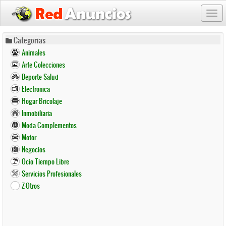
Togg
navi
Pasar
Categorias
al
Animales
contenido
Arte Colecciones
principal
Deporte Salud
Electronica
Hogar Bricolaje
Inmobiliaria
Moda Complementos
Motor
Negocios
Ocio Tiempo Libre
Servicios Profesionales
Z-Otros