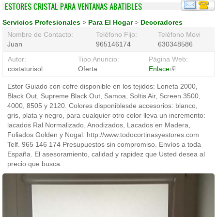
ESTORES CRISTAL PARA VENTANAS ABATIBLES
Servicios Profesionales
>
Para El Hogar
>
Decoradores
Nombre de Contacto:
Teléfono Fijo:
Teléfono Movil:
Juan
965146174
630348586
Autor:
Tipo Anuncio:
Página Web:
costaturisol
Oferta
Enlace
(link
is
Estor Guiado con cofre disponible en los tejidos: Loneta 2000,
external)
Black Out, Supreme Black Out, Samoa, Soltis Air, Screen 3500,
4000, 8505 y 2120. Colores disponiblesde accesorios: blanco,
gris, plata y negro, para cualquier otro color lleva un incremento:
lacados Ral Normalizado, Anodizados, Lacados en Madera,
Foliados Golden y Nogal. http://www.todocortinasyestores.com
Telf. 965 146 174 Presupuestos sin compromiso. Envíos a toda
España. El asesoramiento, calidad y rapidez que Usted desea al
precio que busca.