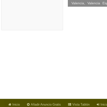
Valencia
,
Valencia
Es
Inicio
Añadir Anuncio Gratis
Vista Tablón
Inic