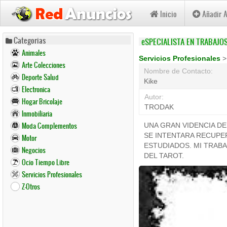
Inicio
Añadir 
Pasar
Categorias
eSPECIALISTA EN TRABAJO
al
Animales
contenido
Servicios Profesionales
Arte Colecciones
principal
Nombre de Contacto:
Deporte Salud
Kike
Electronica
Autor:
Hogar Bricolaje
TRODAK
Inmobiliaria
Moda Complementos
UNA GRAN VIDENCIA DE
SE INTENTARA RECUPER
Motor
ESTUDIADOS. MI TRABA
Negocios
DEL TAROT.
Ocio Tiempo Libre
Servicios Profesionales
Z-Otros