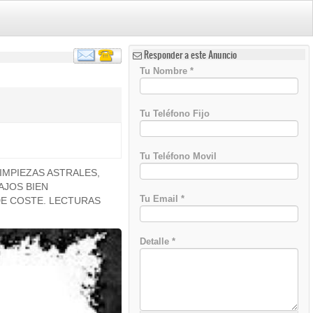
Responder a este Anuncio
Tu Nombre
*
Tu Teléfono Fijo
Tu Teléfono Movil
IMPIEZAS ASTRALES,
AJOS BIEN
Tu Email
*
 DE COSTE. LECTURAS
Detalle
*