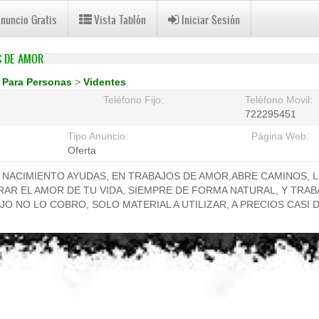
Anuncio Gratis
Vista Tablón
Iniciar Sesión
S DE AMOR
>
Para Personas
>
Videntes
Teléfono Fijo:
Teléfono Movil:
722295451
Tipo Anuncio:
Página Web:
Oferta
 NACIMIENTO AYUDAS, EN TRABAJOS DE AMOR,ABRE CAMINOS, L
AR EL AMOR DE TU VIDA, SIEMPRE DE FORMA NATURAL, Y TRAB
JO NO LO COBRO, SOLO MATERIAL A UTILIZAR, A PRECIOS CASI