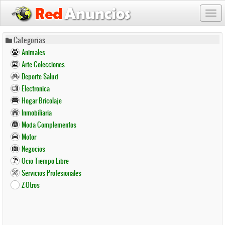
Togg
navi
Pasar
Categorias
al
Animales
contenido
Arte Colecciones
principal
Deporte Salud
Electronica
Hogar Bricolaje
Inmobiliaria
Moda Complementos
Motor
Negocios
Ocio Tiempo Libre
Servicios Profesionales
Z-Otros