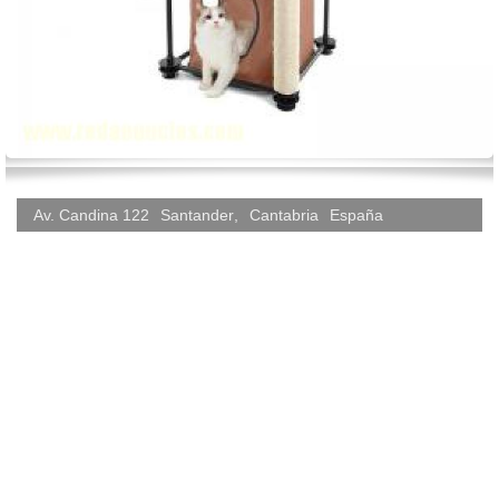
Av. Candina 122
Santander
,
Cantabria
España