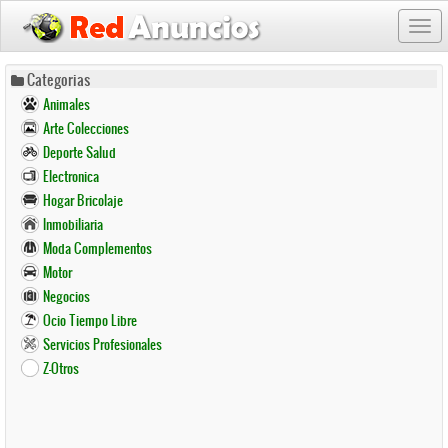
Togg
navi
Pasar
Categorias
al
Animales
contenido
Arte Colecciones
principal
Deporte Salud
Electronica
Hogar Bricolaje
Inmobiliaria
Moda Complementos
Motor
Negocios
Ocio Tiempo Libre
Servicios Profesionales
Z-Otros