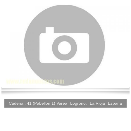
Cadena , 41 (Pabellón 1) Varea
Logroño
,
La Rioja
España