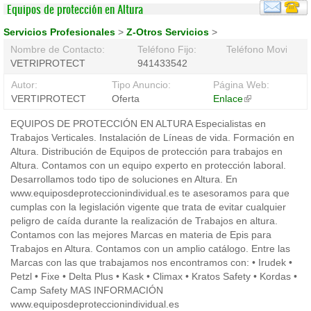
Equipos de protección en Altura
Servicios Profesionales
>
Z-Otros Servicios
>
Nombre de Contacto:
Teléfono Fijo:
Teléfono Movil:
VETRIPROTECT
941433542
Autor:
Tipo Anuncio:
Página Web:
VERTIPROTECT
Oferta
Enlace
(link
is
EQUIPOS DE PROTECCIÓN EN ALTURA Especialistas en
external)
Trabajos Verticales. Instalación de Líneas de vida. Formación en
Altura. Distribución de Equipos de protección para trabajos en
Altura. Contamos con un equipo experto en protección laboral.
Desarrollamos todo tipo de soluciones en Altura. En
www.equiposdeproteccionindividual.es te asesoramos para que
cumplas con la legislación vigente que trata de evitar cualquier
peligro de caída durante la realización de Trabajos en altura.
Contamos con las mejores Marcas en materia de Epis para
Trabajos en Altura. Contamos con un amplio catálogo. Entre las
Marcas con las que trabajamos nos encontramos con: • Irudek •
Petzl • Fixe • Delta Plus • Kask • Climax • Kratos Safety • Kordas •
Camp Safety MAS INFORMACIÓN
www.equiposdeproteccionindividual.es