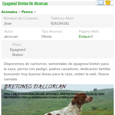
Epagneul Breton De Alcorcan
Animales
>
Perros
>
Nombre de Contacto:
Teléfono Movil:
Jose
626194181
Autor:
Tipo Anuncio:
Página Web:
alcorcan
Oferta
Enlace
(link
is
Raza:
external)
Epagneul
Breton
Disponemos de cachorros, sementales de epagneul breton para
la caza, perros con pedigri, padres cazadores, dedicacion familiar
buscando muy buenas lineas para la caza, visiten la web. Nueva
camada