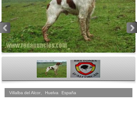
<
>
Villalba del Alcor
,
Huelva
España