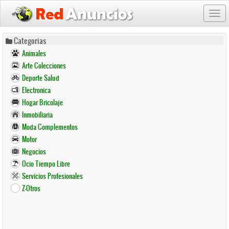
Togg
navi
Pasar
Categorias
al
Animales
contenido
Arte Colecciones
principal
Deporte Salud
Electronica
Hogar Bricolaje
Inmobiliaria
Moda Complementos
Motor
Negocios
Ocio Tiempo Libre
Servicios Profesionales
Z-Otros