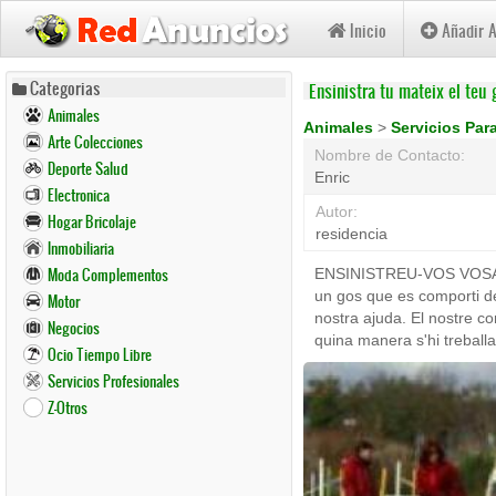
Inicio
Añadir 
Pasar
Categorias
Ensinistra tu mateix el teu 
al
Animales
contenido
Animales
>
Servicios Pa
Arte Colecciones
principal
Nombre de Contacto:
Deporte Salud
Enric
Electronica
Autor:
Hogar Bricolaje
residencia
Inmobiliaria
Moda Complementos
ENSINISTREU-VOS VOSALT
un gos que es comporti de
Motor
nostra ajuda. El nostre co
Negocios
quina manera s'hi treball
Ocio Tiempo Libre
Servicios Profesionales
Z-Otros