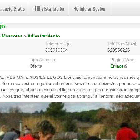
Anuncio Gratis
Vista Tablón
Iniciar Sesión
gos
ra Mascotas
>
Adiestramiento
Teléfono Fijo:
Teléfono Movil:
609920304
629550226
Tipo Anuncio:
Página Web:
Oferta
Enlace
(link
is
RES MATEIXOS/ES EL GOS L'ensinistrament caní no és res més qu
external
 forma correcta en qualsevol entorn. Vosaltres mateixos/es podeu edu
nsell és que, abans d'escollir el lloc on dureu el gos a ensinistrar, c
a. Nosaltres intentem que el vostre gos aprengui a l'entorn més adequat