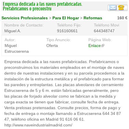
Empresa dedicada a las naves prefabricadas.
Prefabricamos o preconstru
Servicios Profesionales
>
Para El Hogar
>
Reformas
160 €
Nombre de Contacto:
Teléfono Fijo:
Teléfono Movil:
Miguel A.
916160661
644348747
Autor:
Tipo Anuncio:
Página Web:
Miguel
Oferta
Enlace
(link
Estrucserena
is
external)
Empresa dedicada a las naves prefabricadas. Prefabricamos o
preconstruimos los materiales empleados en el montaje de naves
dentro de nuestras instalaciones y en su parcela procedemos a la
instalación de la estructura metálica y el prefabricado para formar
las paredes y entreplantas. Las placas alveolares de cerramiento
Estrucserena de 5 y 6 m. están fabricadas generalmente, pero
las placas de forjado alveolar como se fabrican a la medida y
carga exacta se tienen que fabricar, consulte fecha de entrega.
Venta prelosas pretensadas. Consulte precios, forma de pago y
fecha de entrega o montaje llamando a Estrucserena 644 34 87
47, teléfono oficina en Madrid 91 616 06 61.
http://www.naveindustrialmadrid.com/