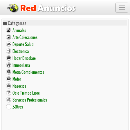
Togg
navi
Pasar
Categorias
al
Animales
contenido
Arte Colecciones
principal
Deporte Salud
Electronica
Hogar Bricolaje
Inmobiliaria
Moda Complementos
Motor
Negocios
Ocio Tiempo Libre
Servicios Profesionales
Z-Otros