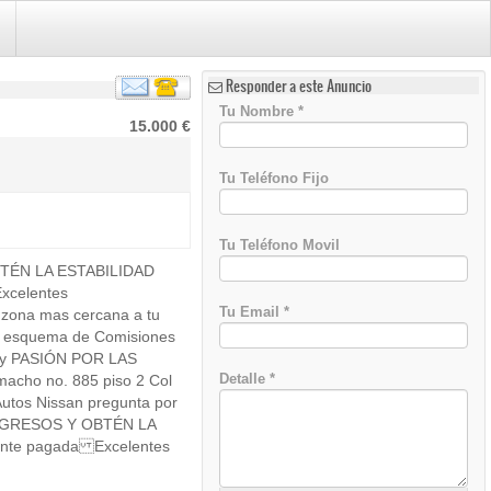
Responder a este Anuncio
Tu Nombre
*
15.000 €
Tu Teléfono Fijo
Tu Teléfono Movil
OBTÉN LA ESTABILIDAD
)
celentes
Tu Email
*
 zona mas cercana a tu
to esquema de Comisiones
dad y PASIÓN POR LAS
Detalle
*
cho no. 885 piso 2 Col
Autos Nissan pregunta por
S INGRESOS Y OBTÉN LA
te pagada Excelentes