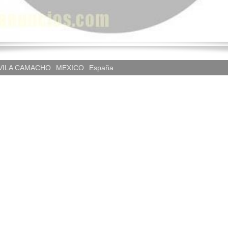
VILA CAMACHO
MEXICO
España