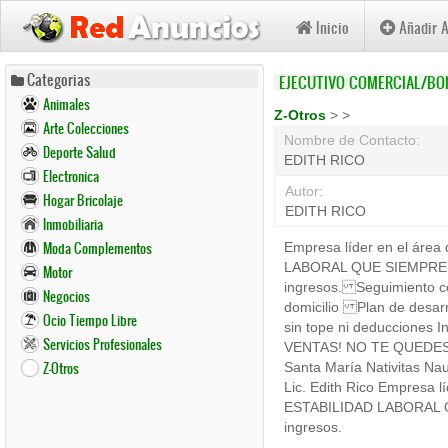
Inicio
Añadir 
Pasar
Categorias
EJECUTIVO COMERCIAL/BO
al
Animales
contenido
Z-Otros
>
>
Arte Colecciones
principal
Nombre de Contacto:
Deporte Salud
EDITH RICO
Electronica
Autor:
Hogar Bricolaje
EDITH RICO
Inmobiliaria
Moda Complementos
Empresa líder en el ár
LABORAL QUE SIEMPRE 
Motor
ingresos. Seguimiento c
Negocios
domicilio Plan de desarr
Ocio Tiempo Libre
sin tope ni deducciones I
Servicios Profesionales
VENTAS! NO TE QUEDES F
Z-Otros
Santa María Nativitas Na
Lic. Edith Rico Empresa
ESTABILIDAD LABORAL 
ingresos.