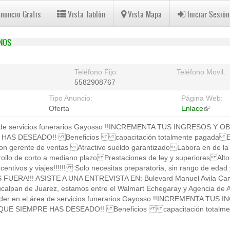
Anuncio Gratis
Vista Tablón
Vista Mapa
Iniciar Sesión
NOS
Teléfono Fijo:
Teléfono Movil:
5582908767
Tipo Anuncio:
Página Web:
Oferta
Enlace
(link
is
ea de servicios funerarios Gayosso !!INCREMENTA TUS INGRESOS Y 
external
HAS DESEADO!! Beneficios capacitación totalmente pagada Ex
on gerente de ventas Atractivo sueldo garantizado Labora en de la
ollo de corto a mediano plazo Prestaciones de ley y superiores Al
ncentivos y viajes!!!!!! Solo necesitas preparatoria, sin rango de e
UERA!!! ASISTE A UNA ENTREVISTA EN: Bulevard Manuel Avila Cama
ucalpan de Juarez, estamos entre el Walmart Echegaray y Agencia de 
 líder en el área de servicios funerarios Gayosso !!INCREMENTA TU
QUE SIEMPRE HAS DESEADO!! Beneficios capacitación totalmen