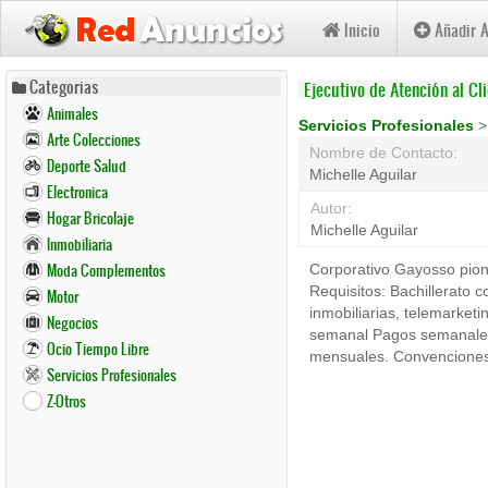
Inicio
Añadir 
Pasar
Categorias
Ejecutivo de Atención al Cl
al
Animales
contenido
Servicios Profesionales
Arte Colecciones
principal
Nombre de Contacto:
Deporte Salud
Michelle Aguilar
Electronica
Autor:
Hogar Bricolaje
Michelle Aguilar
Inmobiliaria
Moda Complementos
Corporativo Gayosso pion
Requisitos: Bachillerato 
Motor
inmobiliarias, telemarket
Negocios
semanal Pagos semanales.
Ocio Tiempo Libre
mensuales. Convenciones 
Servicios Profesionales
Z-Otros