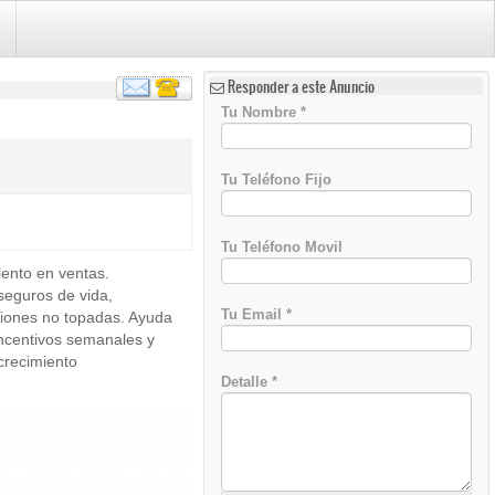
Responder a este Anuncio
Tu Nombre
*
Tu Teléfono Fijo
Tu Teléfono Movil
lento en ventas.
seguros de vida,
Tu Email
*
siones no topadas. Ayuda
ncentivos semanales y
crecimiento
Detalle
*