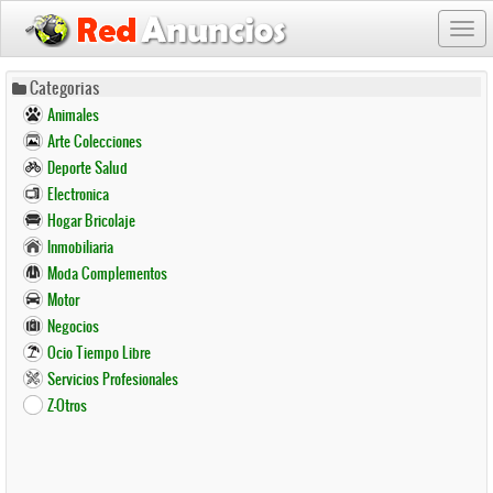
Togg
navi
Pasar
Categorias
al
Animales
contenido
Arte Colecciones
principal
Deporte Salud
Electronica
Hogar Bricolaje
Inmobiliaria
Moda Complementos
Motor
Negocios
Ocio Tiempo Libre
Servicios Profesionales
Z-Otros