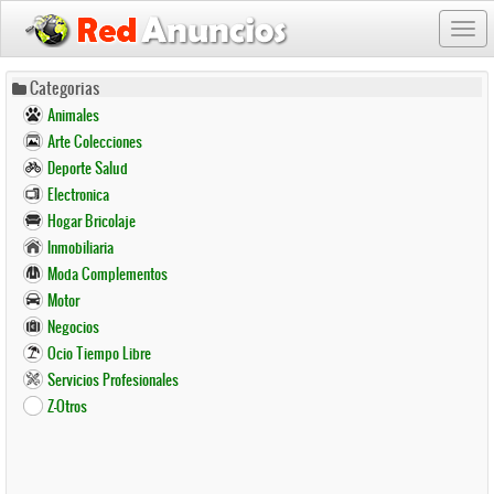
Togg
navi
Pasar
Categorias
al
Animales
contenido
Arte Colecciones
principal
Deporte Salud
Electronica
Hogar Bricolaje
Inmobiliaria
Moda Complementos
Motor
Negocios
Ocio Tiempo Libre
Servicios Profesionales
Z-Otros