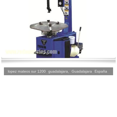
lopez mateos sur 1200
guadalajara
,
Guadalajara
España