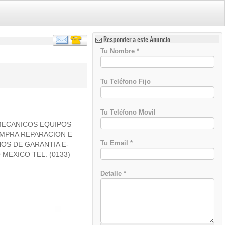
Responder a este Anuncio
Tu Nombre
*
Tu Teléfono Fijo
Tu Teléfono Movil
 MECANICOS EQUIPOS
)
OMPRA REPARACION E
Tu Email
*
OS DE GARANTIA E-
O MEXICO TEL. (0133)
Detalle
*