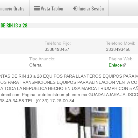
Anuncio Gratis
Vista Tablón
Iniciar Sesión
E RIN 13 a 28
Teléfono Fijo:
Teléfono Movil:
3338493457
3338493458
Tipo Anuncio:
Página Web:
Oferta
Enlace
(link
is
TAS DE RIN 13 a 28 EQUIPOS PARA LLANTEROS EQUIPOS PARA
external
OS PARA TRANSMICIONES EQUIPOS PARA ALINEACION VENTA C
 A TODA LA REPUBLICA HECHO EN USA MARCA TRIUMPH CON 5 AÑ
@hotmail.com Pagina: autotoolstriumph.com.mx GUADALAJARA JALISC
 38-49-34-58 TEL. (0133) 17-26-00-84