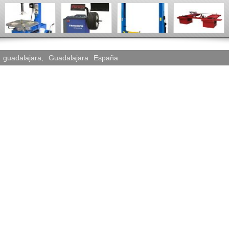
guadalajara
,
Guadalajara
España