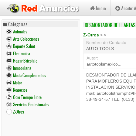
Inicio
Añadir 
Pasar
Categorias
DESMONTADOR DE LLANTAS D
al
Animales
contenido
Z-Otros
>
>
Arte Colecciones
principal
Nombre de Contacto:
Deporte Salud
AUTO TOOLS
Electronica
Autor:
Hogar Bricolaje
autotoolsmexico...
Inmobiliaria
Moda Complementos
DESMONTADOR DE LLAN
PARA MOFLEROS EQUIP
Motor
INSTALACION SERVICIO
Negocios
mail: autotoolstriumph
Ocio Tiempo Libre
38-49-34-57 TEL. (0133)
Servicios Profesionales
Z-Otros