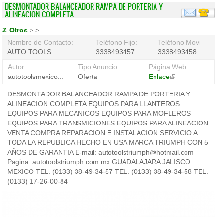
DESMONTADOR BALANCEADOR RAMPA DE PORTERIA Y
ALINEACION COMPLETA
Z-Otros
>
>
Nombre de Contacto:
Teléfono Fijo:
Teléfono Movil:
AUTO TOOLS
3338493457
3338493458
Autor:
Tipo Anuncio:
Página Web:
autotoolsmexico...
Oferta
Enlace
(link
is
DESMONTADOR BALANCEADOR RAMPA DE PORTERIA Y
external)
ALINEACION COMPLETA EQUIPOS PARA LLANTEROS
EQUIPOS PARA MECANICOS EQUIPOS PARA MOFLEROS
EQUIPOS PARA TRANSMICIONES EQUIPOS PARA ALINEACION
VENTA COMPRA REPARACION E INSTALACION SERVICIO A
TODA LA REPUBLICA HECHO EN USA MARCA TRIUMPH CON 5
AÑOS DE GARANTIA E-mail: autotoolstriumph@hotmail.com
Pagina: autotoolstriumph.com.mx GUADALAJARA JALISCO
MEXICO TEL. (0133) 38-49-34-57 TEL. (0133) 38-49-34-58 TEL.
(0133) 17-26-00-84