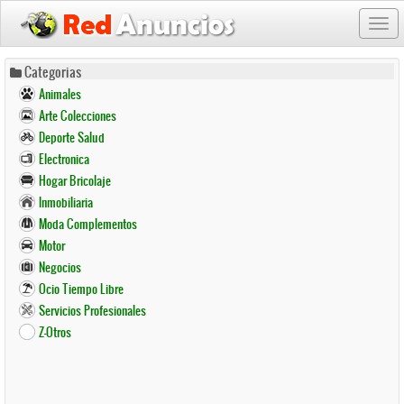
Togg
navi
Pasar
Categorias
al
Animales
contenido
Arte Colecciones
principal
Deporte Salud
Electronica
Hogar Bricolaje
Inmobiliaria
Moda Complementos
Motor
Negocios
Ocio Tiempo Libre
Servicios Profesionales
Z-Otros