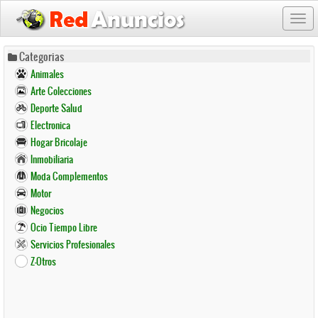
Togg
navi
Pasar
Categorias
al
Animales
contenido
Arte Colecciones
principal
Deporte Salud
Electronica
Hogar Bricolaje
Inmobiliaria
Moda Complementos
Motor
Negocios
Ocio Tiempo Libre
Servicios Profesionales
Z-Otros