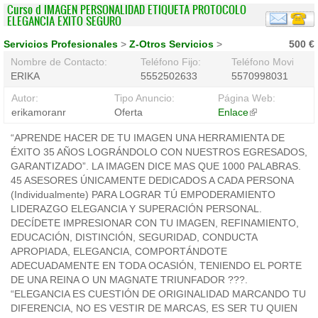
Curso d IMAGEN PERSONALIDAD ETIQUETA PROTOCOLO
ELEGANCIA EXITO SEGURO
Servicios Profesionales
>
Z-Otros Servicios
>
500 €
Nombre de Contacto:
Teléfono Fijo:
Teléfono Movil:
ERIKA
5552502633
5570998031
Autor:
Tipo Anuncio:
Página Web:
erikamoranr
Oferta
Enlace
(link
is
“APRENDE HACER DE TU IMAGEN UNA HERRAMIENTA DE
external)
ÉXITO 35 AÑOS LOGRÁNDOLO CON NUESTROS EGRESADOS,
GARANTIZADO”. LA IMAGEN DICE MAS QUE 1000 PALABRAS.
45 ASESORES ÚNICAMENTE DEDICADOS A CADA PERSONA
(Individualmente) PARA LOGRAR TÚ EMPODERAMIENTO
LIDERAZGO ELEGANCIA Y SUPERACIÓN PERSONAL.
DECÍDETE IMPRESIONAR CON TU IMAGEN, REFINAMIENTO,
EDUCACIÓN, DISTINCIÓN, SEGURIDAD, CONDUCTA
APROPIADA, ELEGANCIA, COMPORTÁNDOTE
ADECUADAMENTE EN TODA OCASIÓN, TENIENDO EL PORTE
DE UNA REINA O UN MAGNATE TRIUNFADOR ???.
“ELEGANCIA ES CUESTIÓN DE ORIGINALIDAD MARCANDO TU
DIFERENCIA, NO ES VESTIR DE MARCAS, ES SER TU QUIEN