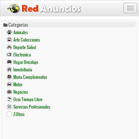
Togg
navi
Pasar
Categorias
al
Animales
contenido
Arte Colecciones
principal
Deporte Salud
Electronica
Hogar Bricolaje
Inmobiliaria
Moda Complementos
Motor
Negocios
Ocio Tiempo Libre
Servicios Profesionales
Z-Otros