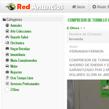
Inicio
Añadir 
Pasar
Categorias
COMPRESOR DE TORNILLO 
al
Animales
contenido
Z-Otros
>
>
Arte Colecciones
principal
Nombre de Contacto:
Deporte Salud
fernanda
Electronica
Autor:
Hogar Bricolaje
FERNANDA FERMON
Inmobiliaria
Moda Complementos
COMPRESOR DE TORNIL
AHORRO DE ENERIA Y D
Motor
GARANTIZADO POR 2 A
Negocios
DOLARES 32,098.64 ¡B
Ocio Tiempo Libre
Servicios Profesionales
Z-Otros