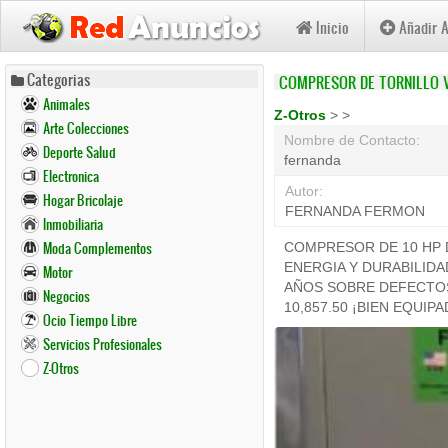
Inicio
Añadir 
Pasar
Categorias
COMPRESOR DE TORNILLO V
al
Animales
contenido
Z-Otros
>
>
Arte Colecciones
principal
Nombre de Contacto:
Deporte Salud
fernanda
Electronica
Autor:
Hogar Bricolaje
FERNANDA FERMON
Inmobiliaria
Moda Complementos
COMPRESOR DE 10 HP 
ENERGIA Y DURABILIDA
Motor
AÑOS SOBRE DEFECTOS
Negocios
10,857.50 ¡BIEN EQUIP
Ocio Tiempo Libre
Servicios Profesionales
Z-Otros