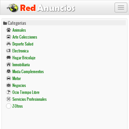
Togg
navi
Pasar
Categorias
al
Animales
contenido
Arte Colecciones
principal
Deporte Salud
Electronica
Hogar Bricolaje
Inmobiliaria
Moda Complementos
Motor
Negocios
Ocio Tiempo Libre
Servicios Profesionales
Z-Otros