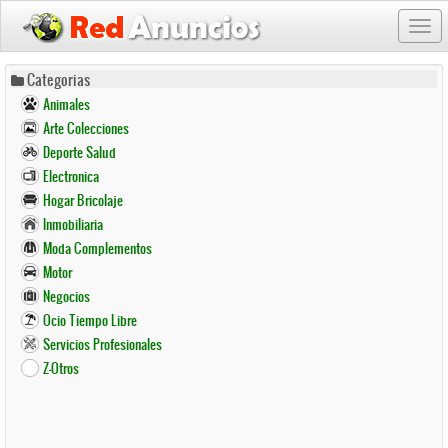
Togg
navi
Pasar
Categorias
al
Animales
contenido
Arte Colecciones
principal
Deporte Salud
Electronica
Hogar Bricolaje
Inmobiliaria
Moda Complementos
Motor
Negocios
Ocio Tiempo Libre
Servicios Profesionales
Z-Otros