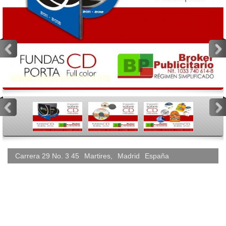
<
>
<
>
Carrera 29 No. 3 45
Martires
,
Madrid
España