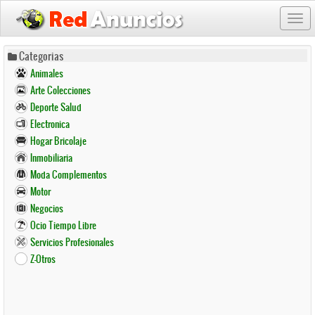
Togg
navi
Pasar
Categorias
al
Animales
contenido
Arte Colecciones
principal
Deporte Salud
Electronica
Hogar Bricolaje
Inmobiliaria
Moda Complementos
Motor
Negocios
Ocio Tiempo Libre
Servicios Profesionales
Z-Otros