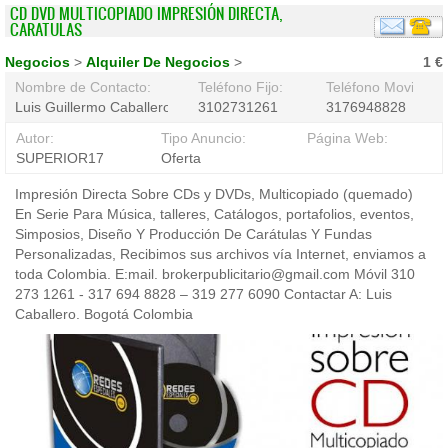
CD DVD MULTICOPIADO IMPRESIÓN DIRECTA,
CARATULAS
Negocios
>
Alquiler De Negocios
>
1 €
Nombre de Contacto:
Teléfono Fijo:
Teléfono Movil:
Luis Guillermo Caballero
3102731261
3176948828
Autor:
Tipo Anuncio:
Página Web:
SUPERIOR17
Oferta
Impresión Directa Sobre CDs y DVDs, Multicopiado (quemado)
En Serie Para Música, talleres, Catálogos, portafolios, eventos,
Simposios, Diseño Y Producción De Carátulas Y Fundas
Personalizadas, Recibimos sus archivos vía Internet, enviamos a
toda Colombia. E:mail. brokerpublicitario@gmail.com Móvil 310
273 1261 - 317 694 8828 – 319 277 6090 Contactar A: Luis
Caballero. Bogotá Colombia