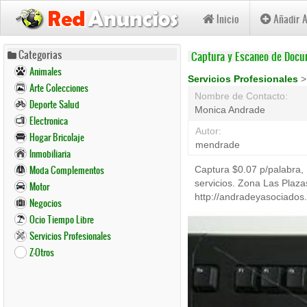
Inicio
Añadir 
Pasar
Categorias
Captura y Escaneo de Doc
al
Animales
contenido
Servicios Profesionales
Arte Colecciones
principal
Nombre de Contacto:
Deporte Salud
Monica Andrade
Electronica
Autor:
Hogar Bricolaje
mendrade
Inmobiliaria
Moda Complementos
Captura $0.07 p/palabra, 
servicios. Zona Las Plaz
Motor
http://andradeyasociados.
Negocios
Ocio Tiempo Libre
Servicios Profesionales
Z-Otros