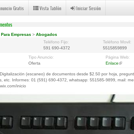
Anuncio Gratis
Vista Tablón
Iniciar Sesión
umentos
>
Para Empresas
>
Abogados
Teléfono Fijo:
Teléfono Movil:
591 690-4372
5515859899
Tipo Anuncio:
Página Web:
Oferta
Enlace
(link
is
Digitalización (escaneo) de documentos desde $2.50 por hoja, pregunte
external
as, etc. Informes: 01 (591) 690-4372, whatsapp: 551585-9899, mail:
wix.com/inicio