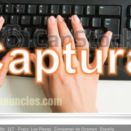
No. 117
Fracc. Las Plazas
Zumpango de Ocampo
España