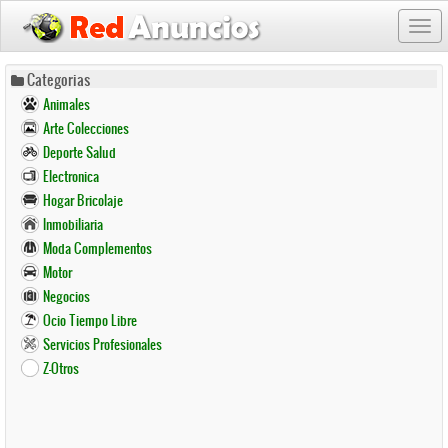
Togg
navi
Pasar
Categorias
al
Animales
contenido
Arte Colecciones
principal
Deporte Salud
Electronica
Hogar Bricolaje
Inmobiliaria
Moda Complementos
Motor
Negocios
Ocio Tiempo Libre
Servicios Profesionales
Z-Otros