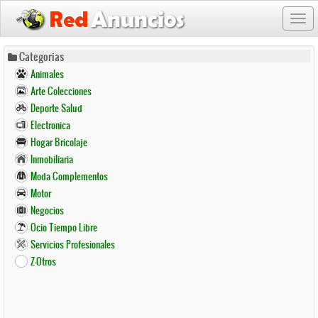
Togg
navi
Pasar
Categorias
al
Animales
contenido
Arte Colecciones
principal
Deporte Salud
Electronica
Hogar Bricolaje
Inmobiliaria
Moda Complementos
Motor
Negocios
Ocio Tiempo Libre
Servicios Profesionales
Z-Otros