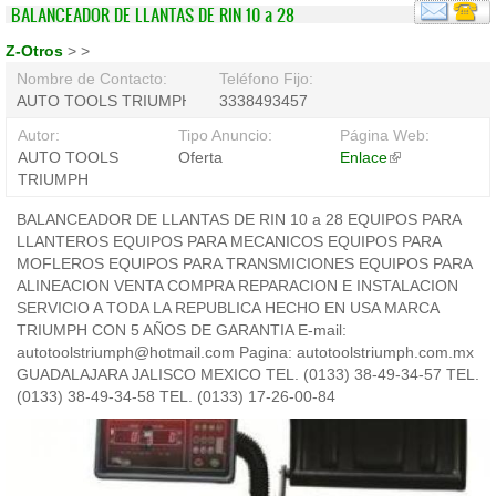
BALANCEADOR DE LLANTAS DE RIN 10 a 28
Z-Otros
>
>
Nombre de Contacto:
Teléfono Fijo:
AUTO TOOLS TRIUMPH
3338493457
Autor:
Tipo Anuncio:
Página Web:
AUTO TOOLS
Oferta
Enlace
(link
TRIUMPH
is
external)
BALANCEADOR DE LLANTAS DE RIN 10 a 28 EQUIPOS PARA
LLANTEROS EQUIPOS PARA MECANICOS EQUIPOS PARA
MOFLEROS EQUIPOS PARA TRANSMICIONES EQUIPOS PARA
ALINEACION VENTA COMPRA REPARACION E INSTALACION
SERVICIO A TODA LA REPUBLICA HECHO EN USA MARCA
TRIUMPH CON 5 AÑOS DE GARANTIA E-mail:
autotoolstriumph@hotmail.com Pagina: autotoolstriumph.com.mx
GUADALAJARA JALISCO MEXICO TEL. (0133) 38-49-34-57 TEL.
(0133) 38-49-34-58 TEL. (0133) 17-26-00-84