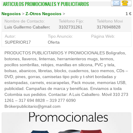
ARTICULOS PROMOCIONALES Y PUBLICITARIOS
Negocios
>
Z-Otros Negocios
>
1 €
Nombre de Contacto:
Teléfono Fijo:
Teléfono Movil:
Luis Guillermo Caballero
3102731261
3176948828
Autor:
Tipo Anuncio:
Página Web:
SUPERIOR17
Oferta
PRODUCTOS PUBLICITARIOS Y PROMOCIONALES Bolígrafos,
botones, llaveros, linternas, herramienteros mugs, termos,
pocillos sombrillas, relojes, manillas en silicona, PVC y tela,
bolsas, abanicos, libretas, blocks, cuadernos, taco memos, CDs –
DVD, pines, gorras, camisetas tipo polo y t-shirt bordadas y
estampadas, carnets, escarapelas, Pack mouse, memorias USB,
publicidad. Campañas de marca y benéficas. Enviamos a toda
Colombia sus pedidos. Contactar: A Luis Caballero. Móvil 310 273
1261 – 317 694 8828 – 319 277 6090
Brókerpublicitario@gmail.com