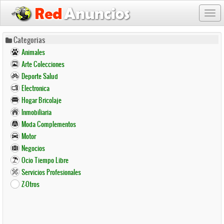
Togg
navi
Pasar
Categorias
al
Animales
contenido
Arte Colecciones
principal
Deporte Salud
Electronica
Hogar Bricolaje
Inmobiliaria
Moda Complementos
Motor
Negocios
Ocio Tiempo Libre
Servicios Profesionales
Z-Otros