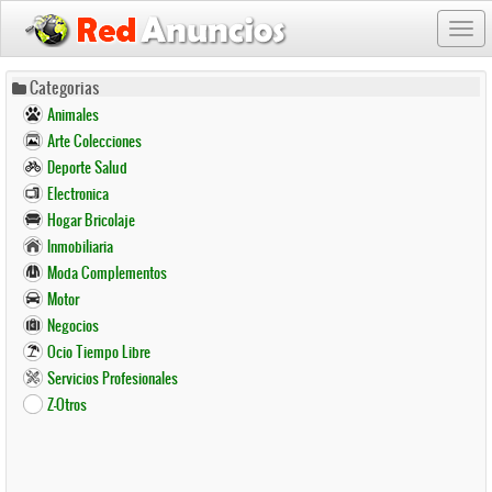
Togg
navi
Pasar
Categorias
al
Animales
contenido
Arte Colecciones
principal
Deporte Salud
Electronica
Hogar Bricolaje
Inmobiliaria
Moda Complementos
Motor
Negocios
Ocio Tiempo Libre
Servicios Profesionales
Z-Otros