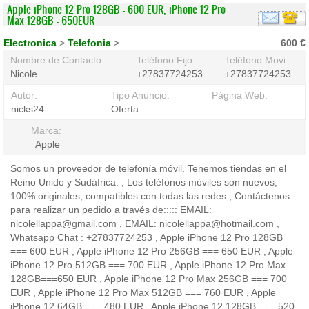
Apple iPhone 12 Pro 128GB - 600 EUR, iPhone 12 Pro
Max 128GB - 650EUR
Electronica
>
Telefonia
>
600 €
Nombre de Contacto:
Teléfono Fijo:
Teléfono Movil:
Nicole
+27837724253
+27837724253
Autor:
Tipo Anuncio:
Página Web:
nicks24
Oferta
Marca:
Apple
Somos un proveedor de telefonía móvil. Tenemos tiendas en el
Reino Unido y Sudáfrica. , Los teléfonos móviles son nuevos,
100% originales, compatibles con todas las redes , Contáctenos
para realizar un pedido a través de::::: EMAIL:
nicolellappa@gmail.com , EMAIL: nicolellappa@hotmail.com ,
Whatsapp Chat : +27837724253 , Apple iPhone 12 Pro 128GB
=== 600 EUR , Apple iPhone 12 Pro 256GB === 650 EUR , Apple
iPhone 12 Pro 512GB === 700 EUR , Apple iPhone 12 Pro Max
128GB===650 EUR , Apple iPhone 12 Pro Max 256GB === 700
EUR , Apple iPhone 12 Pro Max 512GB === 760 EUR , Apple
iPhone 12 64GB === 480 EUR , Apple iPhone 12 128GB === 520