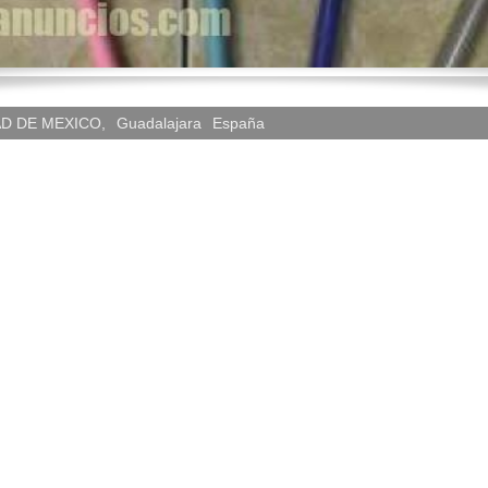
D DE MEXICO
,
Guadalajara
España