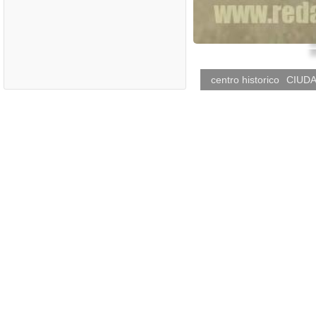
centro historico
CIUDA