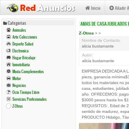
Inicio
Añadir 
Pasar
Categorias
AMAS DE CASA-JUBILADOS 
al
Animales
contenido
Z-Otros
>
>
Arte Colecciones
principal
Nombre de Contacto:
Deporte Salud
alicia bustamante
Electronica
Autor:
Hogar Bricolaje
alicia bustamante
Inmobiliaria
Moda Complementos
EMPRESA DEDICADA A 
pieza, ganancia mínima$
Motor
todos los materiales no p
Negocios
casa, estudiantes, jubilad
Ocio Tiempo Libre
año. OFRECEMOS: pagos se
Servicios Profesionales
$3000 pesos hasta los $1
Z-Otros
REQUISITOS:. Edad de 20 a
sentido de madurez, esp
PRODUCTO Hidalgo, Tlaxca