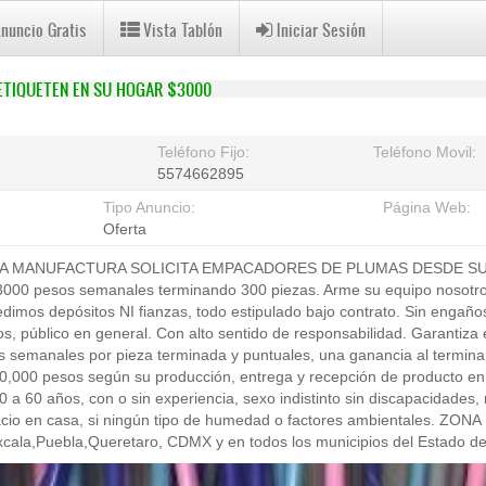
Anuncio Gratis
Vista Tablón
Iniciar Sesión
ETIQUETEN EN SU HOGAR $3000
Teléfono Fijo:
Teléfono Movil:
5574662895
Tipo Anuncio:
Página Web:
Oferta
LA MANUFACTURA SOLICITA EMPACADORES DE PLUMAS DESDE SU 
3000 pesos semanales terminando 300 piezas. Arme su equipo nosotro
edimos depósitos NI fianzas, todo estipulado bajo contrato. Sin enga
os, público en general. Con alto sentido de responsabilidad. Garantiza 
manales por pieza terminada y puntuales, una ganancia al terminar
0,000 pesos según su producción, entrega y recepción de producto en 
 60 años, con o sin experiencia, sexo indistinto sin discapacidades, 
acio en casa, si ningún tipo de humedad o factores ambientales. Z
la,Puebla,Queretaro, CDMX y en todos los municipios del Estado de