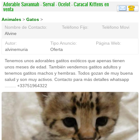
Adorable Savannah - Serval - Ocelot - Caracal Kittens en
venta
Animales
>
Gatos
>
Nombre de Contacto:
Teléfono Fijo:
Teléfono Movil:
Alvine
Autor:
Tipo Anuncio:
Página Web:
alvinemuria
Oferta
Tenemos unos adorables gatitos exóticos que apenas tienen
unos meses de edad. También vendemos gatitos adultos y
tenemos gatitos machos y hembras. Todos gozan de muy buena
salud y son muy activos. Contacto para más detalles whatsapp
......... +33751964322