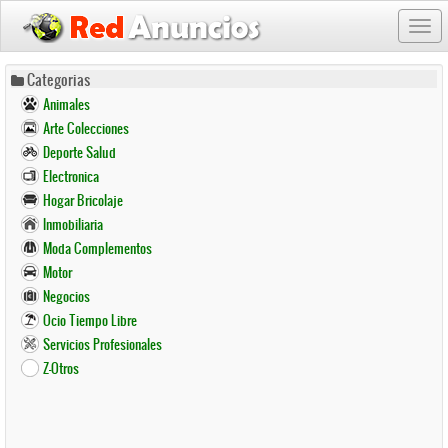
Togg
navi
Pasar
Categorias
al
Animales
contenido
Arte Colecciones
principal
Deporte Salud
Electronica
Hogar Bricolaje
Inmobiliaria
Moda Complementos
Motor
Negocios
Ocio Tiempo Libre
Servicios Profesionales
Z-Otros