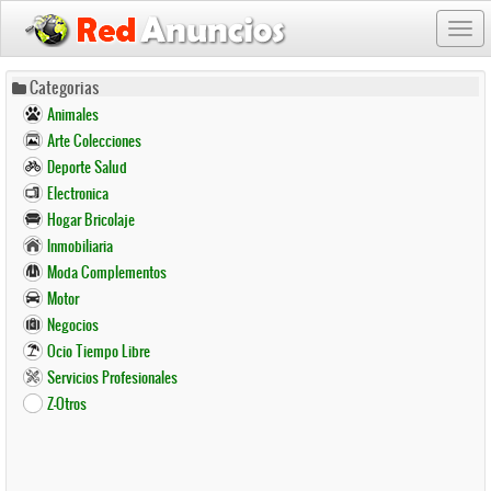
Togg
navi
Pasar
Categorias
al
Animales
contenido
Arte Colecciones
principal
Deporte Salud
Electronica
Hogar Bricolaje
Inmobiliaria
Moda Complementos
Motor
Negocios
Ocio Tiempo Libre
Servicios Profesionales
Z-Otros