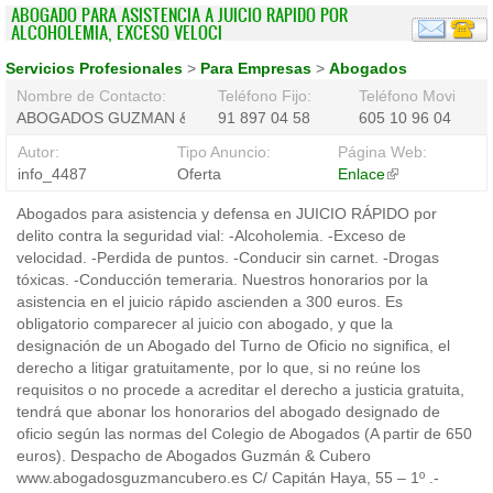
ABOGADO PARA ASISTENCIA A JUICIO RAPIDO POR
ALCOHOLEMIA, EXCESO VELOCI
Servicios Profesionales
>
Para Empresas
>
Abogados
Nombre de Contacto:
Teléfono Fijo:
Teléfono Movil:
ABOGADOS GUZMAN &amp; CUBERO
91 897 04 58
605 10 96 04
Autor:
Tipo Anuncio:
Página Web:
info_4487
Oferta
Enlace
(link
is
Abogados para asistencia y defensa en JUICIO RÁPIDO por
external)
delito contra la seguridad vial: -Alcoholemia. -Exceso de
velocidad. -Perdida de puntos. -Conducir sin carnet. -Drogas
tóxicas. -Conducción temeraria. Nuestros honorarios por la
asistencia en el juicio rápido ascienden a 300 euros. Es
obligatorio comparecer al juicio con abogado, y que la
designación de un Abogado del Turno de Oficio no significa, el
derecho a litigar gratuitamente, por lo que, si no reúne los
requisitos o no procede a acreditar el derecho a justicia gratuita,
tendrá que abonar los honorarios del abogado designado de
oficio según las normas del Colegio de Abogados (A partir de 650
euros). Despacho de Abogados Guzmán & Cubero
www.abogadosguzmancubero.es C/ Capitán Haya, 55 – 1º .-