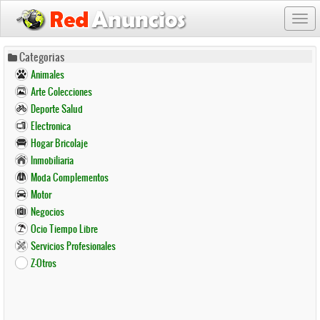
Togg
navi
Pasar
Categorias
al
Animales
contenido
Arte Colecciones
principal
Deporte Salud
Electronica
Hogar Bricolaje
Inmobiliaria
Moda Complementos
Motor
Negocios
Ocio Tiempo Libre
Servicios Profesionales
Z-Otros