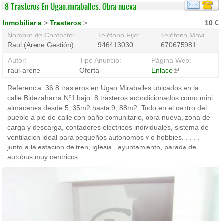
8 Trasteros En Ugao.miraballes. Obra nueva
Inmobiliaria
>
Trasteros
>
10 €
Nombre de Contacto:
Teléfono Fijo:
Teléfono Movil:
Raul (Arene Gestión)
946413030
670675981
Autor:
Tipo Anuncio:
Página Web:
raul-arene
Oferta
Enlace
(link
is
Referencia: 36 8 trasteros en Ugao.Miraballes ubicados en la
external)
calle Bidezaharra Nº1 bajo. 8 trasteros acondicionados como mini
almacenes desde 5, 35m2 hasta 9, 88m2. Todo en el centro del
pueblo a pie de calle con baño comunitario, obra nueva, zona de
carga y descarga, contadores electricos individuales, sistema de
ventilacion ideal para pequeños autonomos y o hobbies. . . . .
junto a la estacion de tren, iglesia , ayuntamiento, parada de
autobus muy centricos